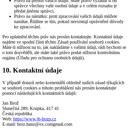
Právo na přenos vašich údajů: Máte právo vyžádat si od
správce všechny vaše osobní údaje a v celém rozsahu je
předat jinému správci.
Právo na námitku: proti zpracování vašich údajů můžete
namítat. Řídíme se tím, pokud neexistují oprávněné důvody
ke zpracování.
Pro uplatnění těchto práv nás prosím kontaktujte. Kontaktní údaje
najdete ve spodní části těchto Zásad používání souborů cookies.
Máte-li stížnost na to, jak nakládáme s vašimi údaji, rádi bychom se
o tom dozvěděli, ale máte také právo podat stížnost kontrolnímu
orgánu (Úřadu pro ochranu osobních údajů).
10. Kontaktní údaje
V případě dotazů nebo komentářů ohledně našich zásad týkajících
se souborů cookies a tohoto prohlášení nás prosím kontaktujte
pomocí následujících kontaktních údajů:
Jan Brož
Slunečná 289, Krupka, 417 41
Česká republika
Web:
https://www.jb-bozp.cz
E-mail:
broz.hanz@
ex.com
gmail.com