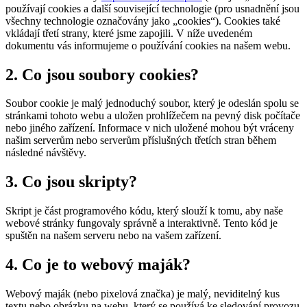
používají cookies a další související technologie (pro usnadnění jsou
všechny technologie označovány jako „cookies“). Cookies také
vkládají třetí strany, které jsme zapojili. V níže uvedeném
dokumentu vás informujeme o používání cookies na našem webu.
2. Co jsou soubory cookies?
Soubor cookie je malý jednoduchý soubor, který je odeslán spolu se
stránkami tohoto webu a uložen prohlížečem na pevný disk počítače
nebo jiného zařízení. Informace v nich uložené mohou být vráceny
našim serverům nebo serverům příslušných třetích stran během
následné návštěvy.
3. Co jsou skripty?
Skript je část programového kódu, který slouží k tomu, aby naše
webové stránky fungovaly správně a interaktivně. Tento kód je
spuštěn na našem serveru nebo na vašem zařízení.
4. Co je to webový maják?
Webový maják (nebo pixelová značka) je malý, neviditelný kus
textu nebo obrázku na webu, který se používá ke sledování provozu